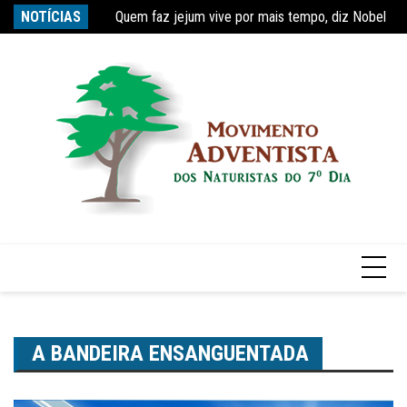
Quem faz jejum vive por mais tempo, diz Nobel
Ir
NOTÍCIAS
Re
Estudo constata que período de faculdade faz com
para
o
conteúdo
A BANDEIRA ENSANGUENTADA