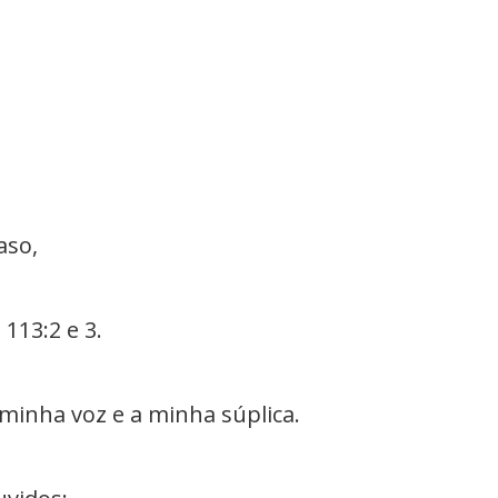
aso,
113:2 e 3.
minha voz e a minha súplica.