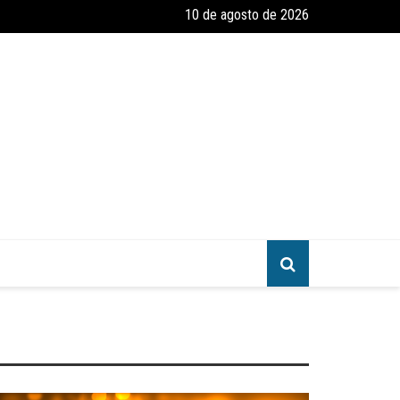
10 de agosto de 2026
amento e Reforma – Um Convite ao Estudo da Parábola das Dez Virgen
greja