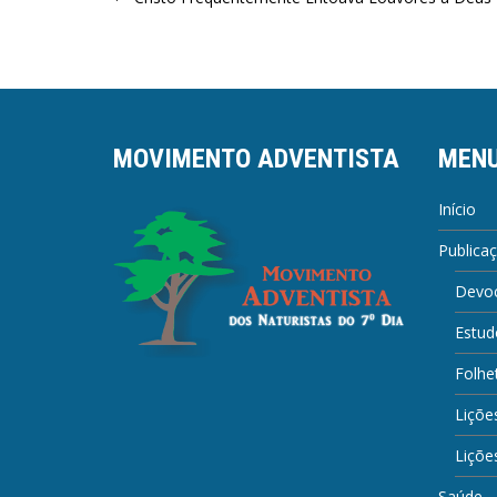
Navegação
de
Post
MOVIMENTO ADVENTISTA
MEN
Início
Publica
Devoc
Estud
Folhe
Liçõe
Lições
Saúde