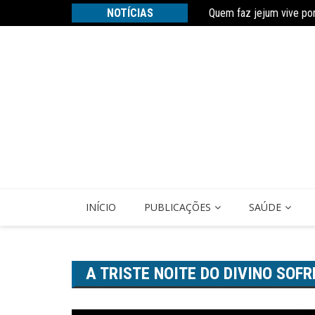
Quem faz jejum vive po
Ir
NOTÍCIAS
Estudo constata que pe
para
o
conteúdo
INÍCIO
PUBLICAÇÕES
SAÚDE
A TRISTE NOITE DO DIVINO SOF