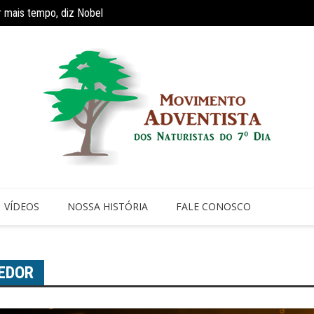
r mais tempo, diz Nobel
Reaviv
ríodo de faculdade faz com que 70% dos jovens cristãos abandonem a i
VÍDEOS
NOSSA HISTÓRIA
FALE CONOSCO
REDOR