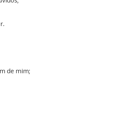
uvidos;
r.
am de mim;