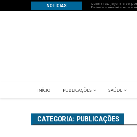
Ir
z Nobel
NOTÍCIAS
Estudo constata que pe
para
o
conteúdo
INÍCIO
PUBLICAÇÕES
SAÚDE
CATEGORIA:
PUBLICAÇÕES