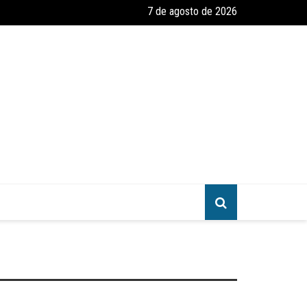
7 de agosto de 2026
greja
amento e Reforma – Um Convite ao Estudo da Parábola das Dez Virgen