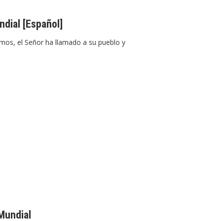
dial [Español]
mos, el Señor ha llamado a su pueblo y
Mundial