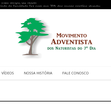
ríodo de faculdade faz com que 70% dos jovens cristãos abandonem a i
Reaviv
VÍDEOS
NOSSA HISTÓRIA
FALE CONOSCO