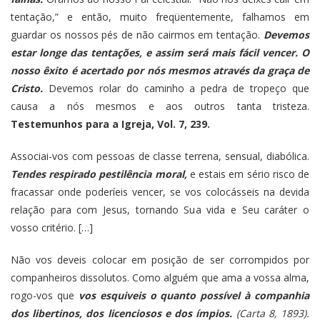
tentação,” e então, muito freqüentemente, falhamos em
guardar os nossos pés de não cairmos em tentação.
Devemos
estar longe das tentações, e assim será mais fácil vencer. O
nosso êxito é acertado por nós mesmos através da graça de
Cristo.
Devemos rolar do caminho a pedra de tropeço que
causa a nós mesmos e aos outros tanta tristeza.
Testemunhos para a Igreja, Vol. 7, 239.
Associai-vos com pessoas de classe terrena, sensual, diabólica.
Tendes respirado pestilência moral,
e estais em sério risco de
fracassar onde poderíeis vencer, se vos colocásseis na devida
relação para com Jesus, tornando Sua vida e Seu caráter o
vosso critério. […]
Não vos deveis colocar em posição de ser corrompidos por
companheiros dissolutos. Como alguém que ama a vossa alma,
rogo-vos que
vos esquiveis o quanto possível à companhia
dos libertinos, dos licenciosos e dos ímpios.
(Carta 8, 1893).