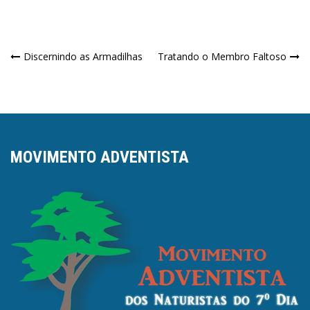
Navegação
Discernindo as Armadilhas
Tratando o Membro Faltoso
de
Post
MOVIMENTO ADVENTISTA