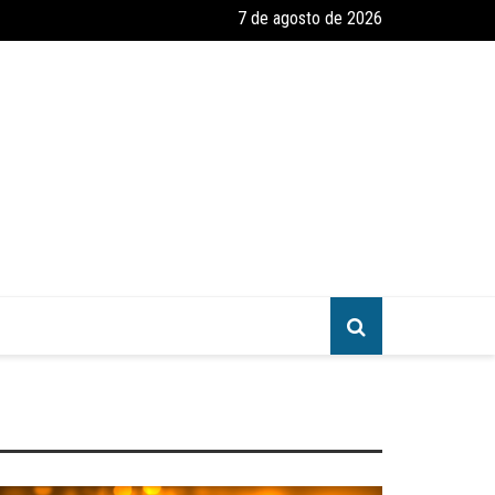
7 de agosto de 2026
amento e Reforma – Um Convite ao Estudo da Parábola das Dez Virgen
greja