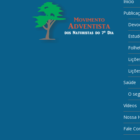
Início
Publica
Devoc
Estud
Folhe
Liçõe
Lições
Saúde
O seg
Vídeos
Nossa H
Fale Co