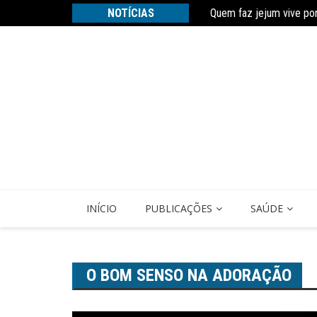
Ir
Quem faz jejum vive po
NOTÍCIAS
Estudo constata que pe
para
o
conteúdo
INÍCIO
PUBLICAÇÕES
SAÚDE
O BOM SENSO NA ADORAÇÃO