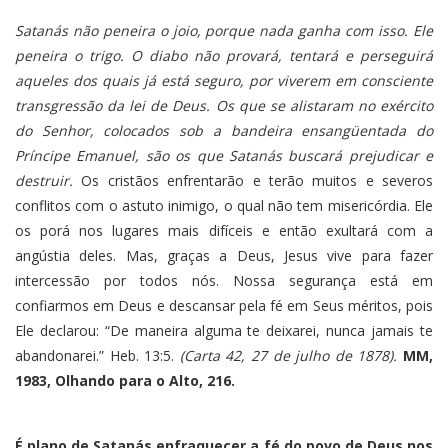
Satanás não peneira o joio, porque nada ganha com isso. Ele
peneira o trigo. O diabo não provará, tentará e perseguirá
aqueles dos quais já está seguro, por viverem em consciente
transgressão da lei de Deus. Os que se alistaram no exército
do Senhor, colocados sob a bandeira ensangüentada do
Príncipe Emanuel, são os que Satanás buscará prejudicar e
destruir.
Os cristãos enfrentarão e terão muitos e severos
conflitos com o astuto inimigo, o qual não tem misericórdia. Ele
os porá nos lugares mais difíceis e então exultará com a
angústia deles. Mas, graças a Deus, Jesus vive para fazer
intercessão por todos nós. Nossa segurança está em
confiarmos em Deus e descansar pela fé em Seus méritos, pois
Ele declarou: “De maneira alguma te deixarei, nunca jamais te
abandonarei.” Heb. 13:5.
(Carta 42, 27 de julho de 1878).
MM,
1983, Olhando para o Alto, 216.
É plano de Satanás enfraquecer a fé do povo de Deus nos