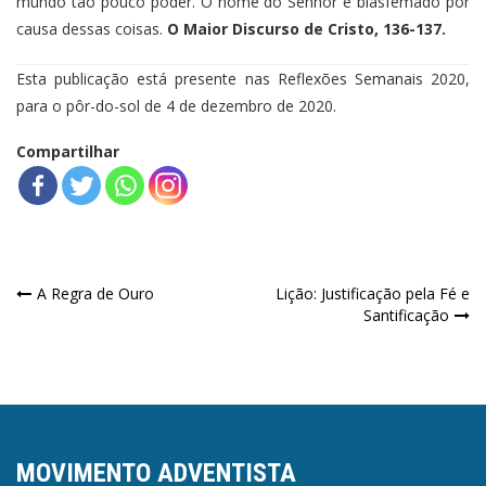
mundo tão pouco poder. O nome do Senhor é blasfemado por
causa dessas coisas.
O Maior Discurso de Cristo, 136-137.
Esta publicação está presente nas Reflexões Semanais 2020,
para o pôr-do-sol de 4 de dezembro de 2020.
Compartilhar
Navegação
A Regra de Ouro
Lição: Justificação pela Fé e
Santificação
de
Post
MOVIMENTO ADVENTISTA