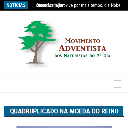
Ir
Quem faz jejum vive por mais tempo, diz Nobel
NOTÍCIAS
Re
para
Estudo constata que período de faculdade faz com
o
conteúdo
QUADRUPLICADO NA MOEDA DO REINO