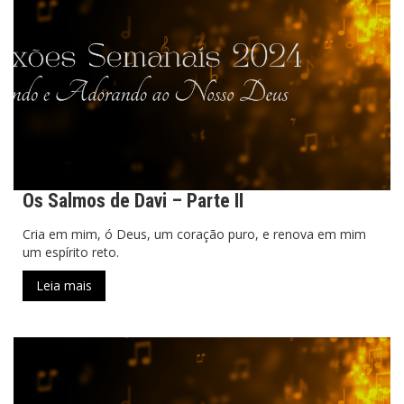
Os Salmos de Davi – Parte II
Cria em mim, ó Deus, um coração puro, e renova em mim
um espírito reto.
Leia mais