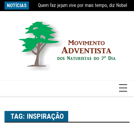
Quem faz jejum vive por mais tempo, diz Nobel
Ir
NOTÍCIAS
Re
Estudo constata que período de faculdade faz com
para
o
conteúdo
TAG:
INSPIRAÇÃO