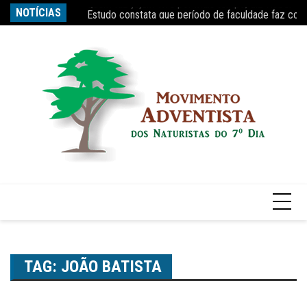
Ir
s tempo, diz Nobel
NOTÍCIAS
Estudo constata que período de faculdade faz com
Re
para
o
conteúdo
TAG:
JOÃO BATISTA