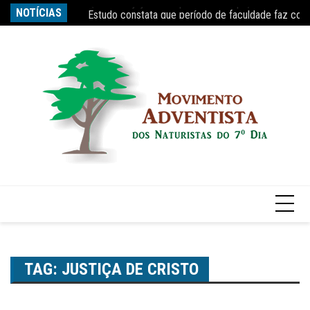
Ir
s tempo, diz Nobel
NOTÍCIAS
Estudo constata que período de faculdade faz com
Re
para
o
conteúdo
TAG:
JUSTIÇA DE CRISTO