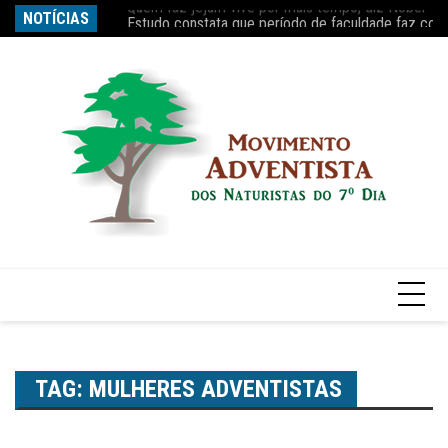
Ir
s tempo, diz Nobel
NOTÍCIAS
Estudo constata que período de faculdade faz com
Re
para
o
conteúdo
TAG:
MULHERES ADVENTISTAS