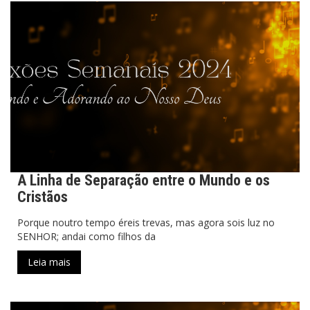
A Linha de Separação entre o Mundo e os
Cristãos
Porque noutro tempo éreis trevas, mas agora sois luz no
SENHOR; andai como filhos da
Leia mais