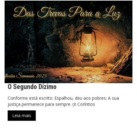
O Segundo Dízimo
Conforme está escrito: Espalhou, deu aos pobres; A sua
justiça permanece para sempre. (II Coríntios
Leia mais