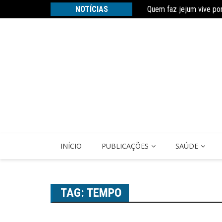
Quem faz jejum vive po
Ir
NOTÍCIAS
Estudo constata que pe
para
o
conteúdo
INÍCIO
PUBLICAÇÕES
SAÚDE
TAG:
TEMPO