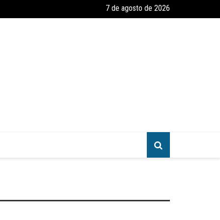
7 de agosto de 2026
amento e Reforma – Um Convite ao Estudo da Parábola das Dez Virgen
greja