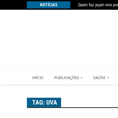
Ir
Quem faz jejum vive po
NOTÍCIAS
para
Estudo constata que pe
o
conteúdo
INÍCIO
PUBLICAÇÕES
SAÚDE
TAG:
UVA