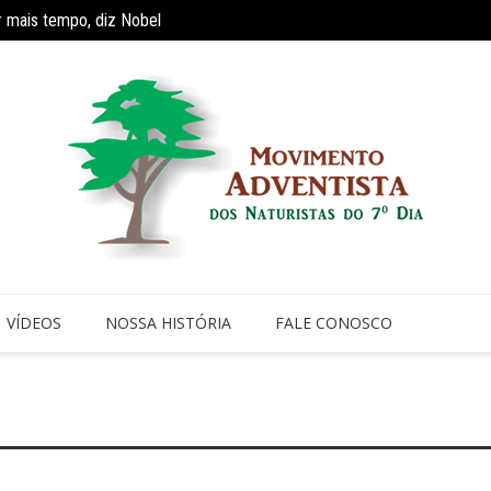
r mais tempo, diz Nobel
Reaviv
ríodo de faculdade faz com que 70% dos jovens cristãos abandonem a i
VÍDEOS
NOSSA HISTÓRIA
FALE CONOSCO