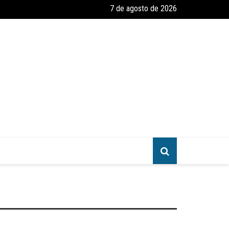
7 de agosto de 2026
amento e Reforma – Um Convite ao Estudo da Parábola das Dez Virgen
greja