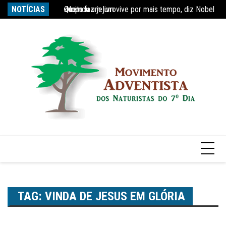
Ir
Quem faz jejum vive por mais tempo, diz Nobel
NOTÍCIAS
Re
para
Estudo constata que período de faculdade faz com
o
conteúdo
TAG:
VINDA DE JESUS EM GLÓRIA