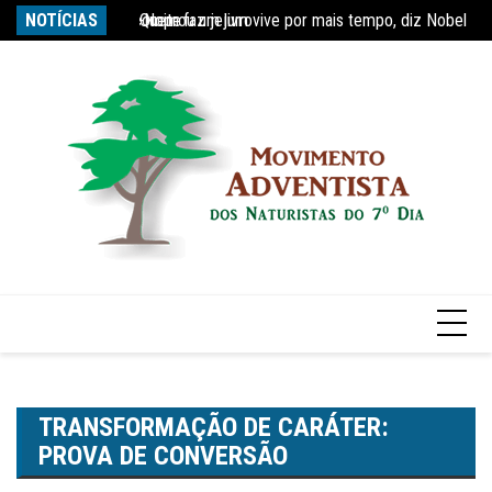
Ir
Quem faz jejum vive por mais tempo, diz Nobel
NOTÍCIAS
Re
para
Estudo constata que período de faculdade faz com
o
conteúdo
TRANSFORMAÇÃO DE CARÁTER:
PROVA DE CONVERSÃO