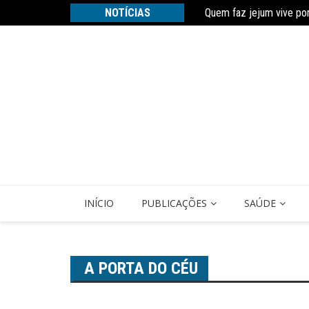
Ir
Quem faz jejum vive po
NOTÍCIAS
para
Estudo constata que pe
o
conteúdo
INÍCIO
PUBLICAÇÕES
SAÚDE
A PORTA DO CÉU