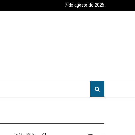
7 de agosto de 2026
amento e Reforma – Um Convite ao Estudo da Parábola das Dez Virgen
greja