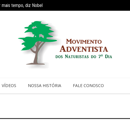
r mais tempo, diz Nobel
Reaviv
ríodo de faculdade faz com que 70% dos jovens cristãos abandonem a i
VÍDEOS
NOSSA HISTÓRIA
FALE CONOSCO