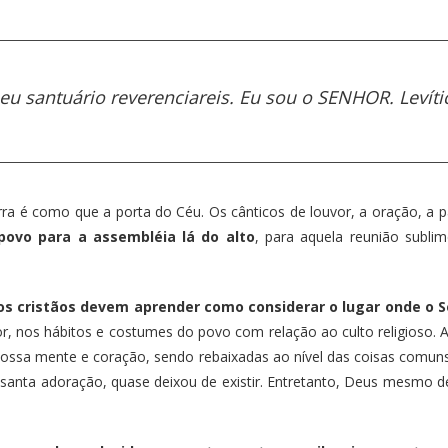
u santuário reverenciareis. Eu sou o SENHOR. Levíti
rra é como que a porta do Céu. Os cânticos de louvor, a oração, a 
ovo para a assembléia lá do alto
, para aquela reunião subl
, os cristãos devem aprender como considerar o lugar onde o 
 nos hábitos e costumes do povo com relação ao culto religioso. As 
nossa mente e coração, sendo rebaixadas ao nível das coisas comuns
nta adoração, quase deixou de existir. Entretanto, Deus mesmo de