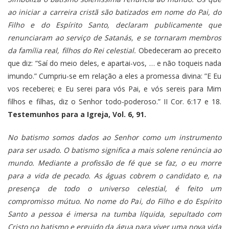
ao iniciar a carreira cristã são batizados em nome do Pai, do
Filho e do Espírito Santo, declaram publicamente que
renunciaram ao serviço de Satanás, e se tornaram membros
da família real, filhos do Rei celestial.
Obedeceram ao preceito
que diz: ”Saí do meio deles, e apartai-vos, … e não toqueis nada
imundo.” Cumpriu-se em relação a eles a promessa divina: ”E Eu
vos receberei; e Eu serei para vós Pai, e vós sereis para Mim
filhos e filhas, diz o Senhor todo-poderoso.” II Cor. 6:17 e 18.
Testemunhos para a Igreja, Vol. 6, 91.
No batismo somos dados ao Senhor como um instrumento
para ser usado. O batismo significa a mais solene renúncia ao
mundo. Mediante a profissão de fé que se faz, o eu morre
para a vida de pecado. As águas cobrem o candidato e, na
presença de todo o universo celestial, é feito um
compromisso mútuo. No nome do Pai, do Filho e do Espírito
Santo a pessoa é imersa na tumba líquida, sepultado com
Cristo no batismo e erguido da água para viver uma nova vida