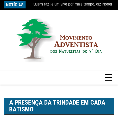
Quem faz jejum vive por mais tempo, diz Nobel
Ir
NOTÍCIAS
Re
Estudo constata que período de faculdade faz com
para
o
conteúdo
A PRESENÇA DA TRINDADE EM CADA
BATISMO