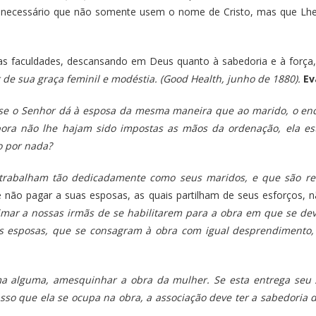
 É necessário que não somente usem o nome de Cristo, mas que Lh
as faculdades, descansando em Deus quanto à sabedoria e à força
de sua graça feminil e modéstia. (Good Health, junho de 1880).
Ev
 E se o Senhor dá à esposa da mesma maneira que ao marido, o enc
 embora não lhe hajam sido impostas as mãos da ordenação, ela 
o por nada?
e trabalham tão dedicadamente como seus maridos, e que são r
 não pagar a suas esposas, as quais partilham de seus esforços,
mar a nossas irmãs de se habilitarem para a obra em que se de
s esposas, que se consagram à obra com igual desprendimento,
a alguma, amesquinhar a obra da mulher. Se esta entrega seu s
sso que ela se ocupa na obra, a associação deve ter a sabedoria 