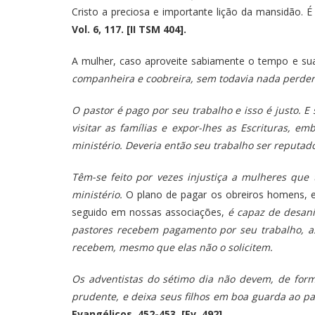
Cristo a preciosa e importante lição da mansidão.
Vol. 6, 117. [II TSM 404].
A mulher, caso aproveite sabiamente o tempo e su
companheira e coobreira, sem todavia nada perder 
O pastor é pago por seu trabalho e isso é justo.
visitar as famílias e expor-lhes as Escrituras,
ministério. Deveria então seu trabalho ser reputad
Têm-se feito por vezes injustiça a mulheres qu
ministério.
O plano de pagar os obreiros homens, e
seguido em nossas associações,
é capaz de desani
pastores recebem pagamento por seu trabalho, a
recebem, mesmo que elas não o solicitem.
Os adventistas do sétimo dia não devem, de form
prudente, e deixa seus filhos em boa guarda ao pa
Evangélicos, 452-453. [Ev. 492].