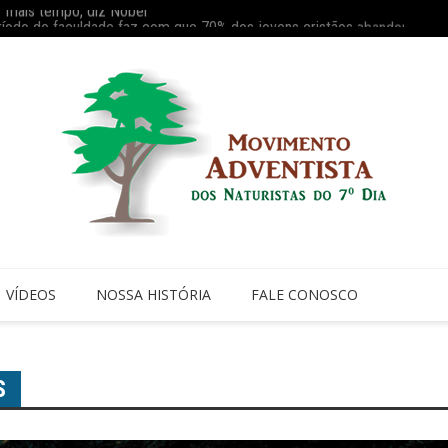
ríodo de faculdade faz com que 70% dos jovens cristãos abandonem a i
Reaviv
VÍDEOS
NOSSA HISTÓRIA
FALE CONOSCO
S