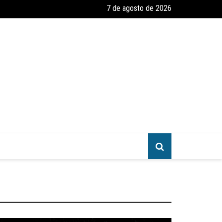
7 de agosto de 2026
greja
amento e Reforma – Um Convite ao Estudo da Parábola das Dez Virgen