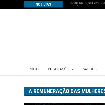
Ir
z Nobel
NOTÍCIAS
Estudo constata que pe
para
o
conteúdo
INÍCIO
PUBLICAÇÕES
SAÚDE
A REMUNERAÇÃO DAS MULHERE