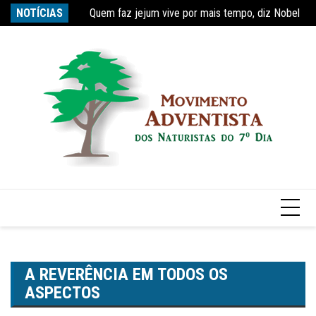
Quem faz jejum vive por mais tempo, diz Nobel
Ir
NOTÍCIAS
Re
Estudo constata que período de faculdade faz com
para
o
conteúdo
A REVERÊNCIA EM TODOS OS
ASPECTOS