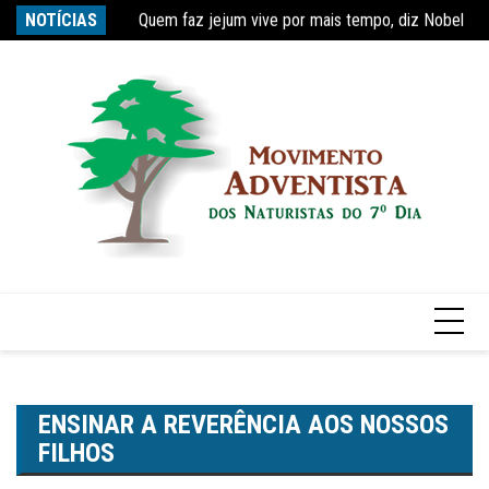
Quem faz jejum vive por mais tempo, diz Nobel
Ir
NOTÍCIAS
Re
Estudo constata que período de faculdade faz com
para
o
conteúdo
ENSINAR A REVERÊNCIA AOS NOSSOS
FILHOS