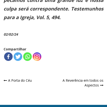
pecamos contra uma grande luz e nossa
culpa será correspondente. Testemunhos
para a Igreja, Vol. 5, 494.
02/02/24
Compartilhar
Navegação
A Porta do Céu
A Reverência em todos os
Aspectos
de
Post