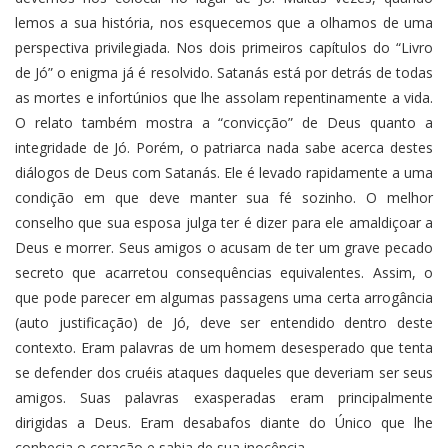
lemos a sua história, nos esquecemos que a olhamos de uma
perspectiva privilegiada. Nos dois primeiros capítulos do “Livro
de Jó” o enigma já é resolvido. Satanás está por detrás de todas
as mortes e infortúnios que lhe assolam repentinamente a vida.
O relato também mostra a “convicção” de Deus quanto a
integridade de Jó. Porém, o patriarca nada sabe acerca destes
diálogos de Deus com Satanás. Ele é levado rapidamente a uma
condição em que deve manter sua fé sozinho. O melhor
conselho que sua esposa julga ter é dizer para ele amaldiçoar a
Deus e morrer. Seus amigos o acusam de ter um grave pecado
secreto que acarretou consequências equivalentes. Assim, o
que pode parecer em algumas passagens uma certa arrogância
(auto justificação) de Jó, deve ser entendido dentro deste
contexto. Eram palavras de um homem desesperado que tenta
se defender dos cruéis ataques daqueles que deveriam ser seus
amigos. Suas palavras exasperadas eram principalmente
dirigidas a Deus. Eram desabafos diante do Único que lhe
conhecia o coração e sabia de sua inocência.