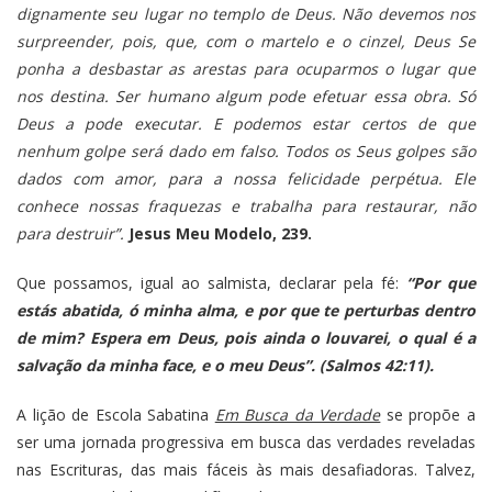
dignamente seu lugar no templo de Deus. Não devemos nos
surpreender, pois, que, com o martelo e o cinzel, Deus Se
ponha a desbastar as arestas para ocuparmos o lugar que
nos destina. Ser humano algum pode efetuar essa obra. Só
Deus a pode executar. E podemos estar certos de que
nenhum golpe será dado em falso. Todos os Seus golpes são
dados com amor, para a nossa felicidade perpétua. Ele
conhece nossas fraquezas e trabalha para restaurar, não
para destruir”.
Jesus Meu Modelo, 239.
Que possamos, igual ao salmista, declarar pela fé:
“Por que
estás abatida, ó minha alma, e por que te perturbas dentro
de mim? Espera em Deus, pois ainda o louvarei, o qual é a
salvação da minha face, e o meu Deus”. (Salmos 42:11).
A lição de Escola Sabatina
Em Busca da Verdade
se propõe a
ser uma jornada progressiva em busca das verdades reveladas
nas Escrituras, das mais fáceis às mais desafiadoras. Talvez,