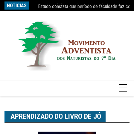
Ir
s tempo, diz Nobel
NOTÍCIAS
Estudo constata que período de faculdade faz com
Re
para
o
conteúdo
APRENDIZADO DO LIVRO DE JÓ