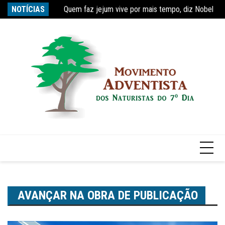
Quem faz jejum vive por mais tempo, diz Nobel
Ir
NOTÍCIAS
Re
Estudo constata que período de faculdade faz com
para
o
conteúdo
AVANÇAR NA OBRA DE PUBLICAÇÃO