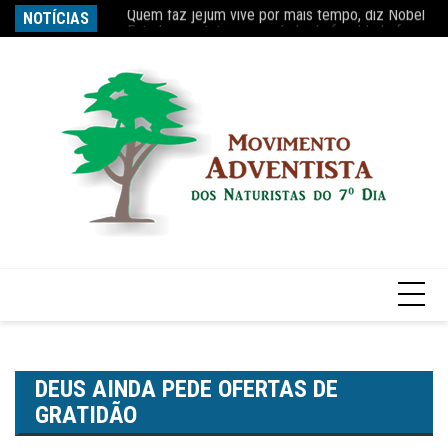
Quem faz jejum vive por mais tempo, diz Nobel
Ir
NOTÍCIAS
Re
Estudo constata que período de faculdade faz com
para
o
conteúdo
DEUS AINDA PEDE OFERTAS DE
GRATIDÃO