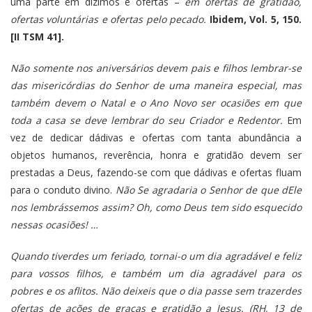
uma parte em dízimos e ofertas –
em ofertas de gratidão,
ofertas voluntárias e ofertas pelo pecado.
Ibidem, Vol. 5, 150.
[II TSM 41].
Não somente nos aniversários devem pais e filhos lembrar-se
das misericórdias do Senhor de uma maneira especial, mas
também devem o Natal e o Ano Novo ser ocasiões em que
toda a casa se deve lembrar do seu Criador e Redentor.
Em
vez de dedicar dádivas e ofertas com tanta abundância a
objetos humanos, reverência, honra e gratidão devem ser
prestadas a Deus, fazendo-se com que dádivas e ofertas fluam
para o conduto divino.
Não Se agradaria o Senhor de que dEle
nos lembrássemos assim? Oh, como Deus tem sido esquecido
nessas ocasiões! …
Quando tiverdes um feriado, tornai-o um dia agradável e feliz
para vossos filhos, e também um dia agradável para os
pobres e os aflitos. Não deixeis que o dia passe sem trazerdes
ofertas de ações de graças e gratidão a Jesus. (RH, 13 de