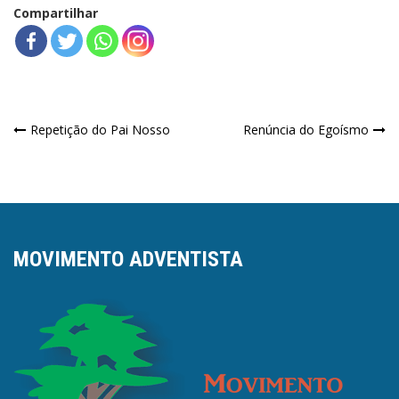
Compartilhar
Navegação
Repetição do Pai Nosso
Renúncia do Egoísmo
de
Post
MOVIMENTO ADVENTISTA