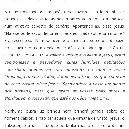
Na luminosidade da manhã, destacavam-se nitidamente as
cidades e aldeias situadas nos montes ao redor, tornando-se
num atrativo aspecto do cenário. Apontando-as, disse Jesus:
”Não se pode esconder uma cidade edificada sobre um monte.”
E acrescentou: ”Nem se acende a candeia e se coloca debaixo
do alqueire, mas, no velador, e dá luz a todos que estão na
casa.” Mat. 5:14 e 15.
A maioria dos que ouviam a Jesus, eram
camponeses e pescadores, cujas humildes habitações
consistiam apenas em um aposento, no qual a única
lâmpada, em seu velador, iluminava a todos os que estavam
na casa. Assim, disse Jesus: ”Resplandeça a vossa luz diante
dos homens, para que vejam as vossas boas obras e
glorifiquem o vosso Pai, que está nos Céus.” Mat. 5:16.
Nenhuma outra luz brilhou nem brilhará jamais sobre os
homens caídos, a não ser aquela que dimana de Cristo. Jesus, o
Salvador, é a única luz que pode iluminar a escuridão de um