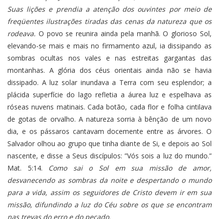
Suas lições e prendia a atenção dos ouvintes por meio de
freqüentes ilustrações tiradas das cenas da natureza que os
rodeava.
O povo se reunira ainda pela manhã. O glorioso Sol,
elevando-se mais e mais no firmamento azul, ia dissipando as
sombras ocultas nos vales e nas estreitas gargantas das
montanhas. A glória dos céus orientais ainda não se havia
dissipado. A luz solar inundava a Terra com seu esplendor; a
plácida superfície do lago refletia a áurea luz e espelhava as
róseas nuvens matinais. Cada botão, cada flor e folha cintilava
de gotas de orvalho. A natureza sorria à bênção de um novo
dia, e os pássaros cantavam docemente entre as árvores. O
Salvador olhou ao grupo que tinha diante de Si, e depois ao Sol
nascente, e disse a Seus discípulos: ”Vós sois a luz do mundo.”
Mat. 5:14.
Como sai o Sol em sua missão de amor,
desvanecendo as sombras da noite e despertando o mundo
para a vida, assim os seguidores de Cristo devem ir em sua
missão, difundindo a luz do Céu sobre os que se encontram
nas trevas do erro e do pecado.