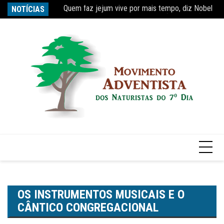
Quem faz jejum vive por mais tempo, diz Nobel
Ir
NOTÍCIAS
Re
Estudo constata que período de faculdade faz com
para
o
conteúdo
OS INSTRUMENTOS MUSICAIS E O
CÂNTICO CONGREGACIONAL