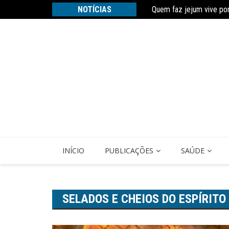
Ir
Quem faz jejum vive po
NOTÍCIAS
Estudo constata que pe
para
o
conteúdo
INÍCIO
PUBLICAÇÕES
SAÚDE
SELADOS E CHEIOS DO ESPÍRITO