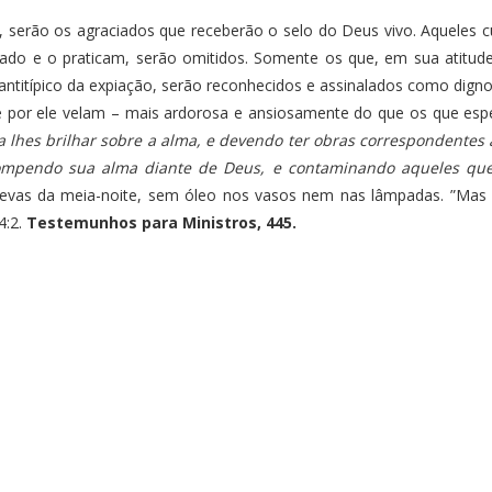
 os agraciados que receberão o selo do Deus vivo. Aqueles cuj
cado e o praticam, serão omitidos. Somente os que, em sua atitu
ntitípico da expiação, serão reconhecidos e assinalados como dig
 por ele velam – mais ardorosa e ansiosamente do que os que es
lhes brilhar sobre a alma, e devendo ter obras correspondentes a
rrompendo sua alma diante de Deus, e contaminando aqueles qu
revas da meia-noite, sem óleo nos vasos nem nas lâmpadas. ”Mas
4:2.
Testemunhos para Ministros, 445.