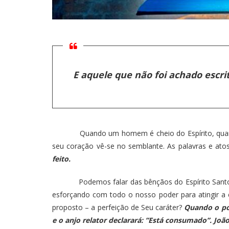
E aquele que não foi achado escrit
Quando um homem é cheio do Espírito, quanto mai
seu coração vê-se no semblante. As palavras e ato
feito.
Podemos falar das bênçãos do Espírito Santo, m
esforçando com todo o nosso poder para atingir a
proposto – a perfeição de Seu caráter?
Quando o pov
e o anjo relator declarará: ”Está consumado”. Joã