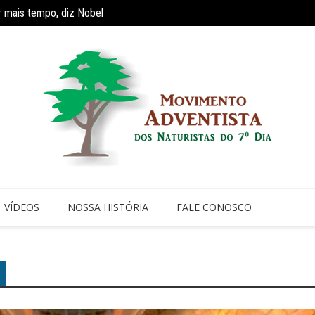
r mais tempo, diz Nobel
Reaviv
ríodo de faculdade faz com que 70% dos jovens cristãos abandonem a i
VÍDEOS
NOSSA HISTÓRIA
FALE CONOSCO