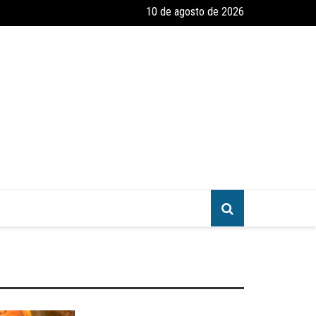
10 de agosto de 2026
amento e Reforma – Um Convite ao Estudo da Parábola das Dez Virgen
greja