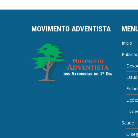
Post
MOVIMENTO ADVENTISTA
MEN
Início
Publica
Devoc
Estud
Folhe
Liçõe
Lições
Saúde
O seg