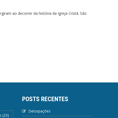
giram ao decorrer da história da Igreja Cristã. São
POSTS RECENTES
Deturpações
s
(23)