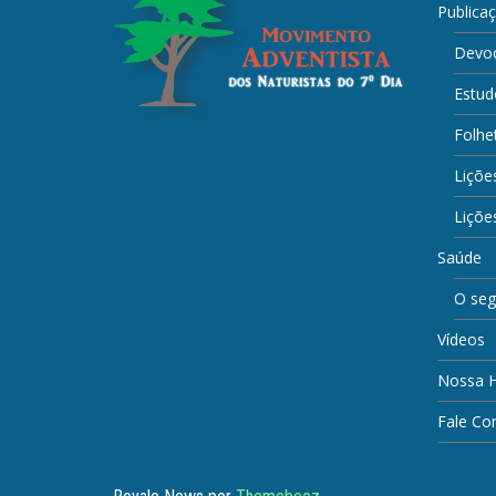
Publica
Devoc
Estud
Folhe
Liçõe
Lições
Saúde
O seg
Vídeos
Nossa H
Fale Co