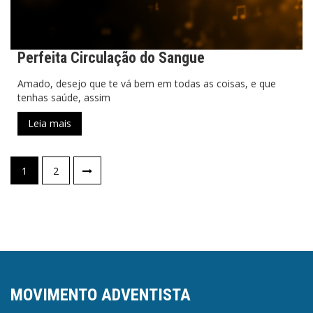
Perfeita Circulação do Sangue
Amado, desejo que te vá bem em todas as coisas, e que
tenhas saúde, assim
Leia mais
Paginação
1
2
de
posts
MOVIMENTO ADVENTISTA