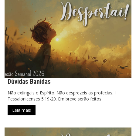
Dúvidas Banidas
Não extingais o Espírito. Não desprezeis as profecias. I
Tessalonicenses 5:19-20. Em breve serão feitos
Leia mais