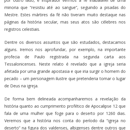
por outro lado, é inspirador vermos a fé inabalável de uma
minoria que “resistiu até ao sangue”, seguindo a pisadas do
Mestre. Estes mártires da fé não tiveram muito destaque nas
páginas da história secular, mas seus atos são célebres nos
registros celestiais.
Dentre os diversos assuntos que são estudados, destacamos
alguns. Iremos nos aprofundar, por exemplo, na importante
profecia de Paulo registrada na segunda carta aos
Tessalonicenses.
Neste relato é revelado que a igreja seria
afetada por uma grande apostasia e que iria surgir o homem do
pecado – um personagem ilustre que pretenderia tomar o lugar
de Deus na igreja.
De forma bem delineada acompanharemos a revelação da
história quanto ao cumprimento profético de Apocalipse 12 que
fala de uma mulher que foge para o deserto por 1260 dias.
Veremos que a história nos conta do período da “igreja no
deserto” na figura dos valdenses, albigenses dentre outros que