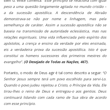
Ellen G. White comenta:
“Este princípio se relaciona com igual
peso a uma questão longamente agitada no mundo cristão –
a da sucessão apostólica. A descendência de Abraão
demonstrava-se não por nome e linhagem, mas pela
semelhança de caráter. Assim a sucessão apostólica não se
baseia na transmissão de autoridade eclesiástica, mas nas
relações espirituais. Uma vida influenciada pelo espírito dos
apóstolos, a crença e ensino da verdade por eles ensinada,
eis a verdadeira prova da sucessão apostólica. Isto é que
constitui os homens sucessores dos primeiros mestres do
evangelho”.
(O Desejado de Todas as Nações, 467).
Portanto, o modo de Deus agir é tal como descrito a seguir:
“O
Senhor Jesus sempre terá um povo escolhido para servi-Lo.
Quando o povo judeu rejeitou a Cristo, o Príncipe da Vida, Ele
tirou-lhes o reino de Deus e entregou-o aos gentios. Deus
continuará lidando com cada ramo de Sua obra de acordo
com esse princípio.