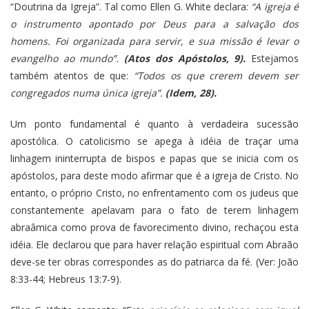
“Doutrina da Igreja”. Tal como Ellen G. White declara:
“A igreja é
o instrumento apontado por Deus para a salvação dos
homens. Foi organizada para servir, e sua missão é levar o
evangelho ao mundo”.
(Atos dos Apóstolos, 9).
Estejamos
também atentos de que:
“Todos os que crerem devem ser
congregados numa única igreja”.
(Idem, 28).
Um ponto fundamental é quanto à verdadeira sucessão
apostólica. O catolicismo se apega à idéia de traçar uma
linhagem ininterrupta de bispos e papas que se inicia com os
apóstolos, para deste modo afirmar que é a igreja de Cristo. No
entanto, o próprio Cristo, no enfrentamento com os judeus que
constantemente apelavam para o fato de terem linhagem
abraâmica como prova de favorecimento divino, rechaçou esta
idéia. Ele declarou que para haver relação espiritual com Abraão
deve-se ter obras correspondes as do patriarca da fé. (Ver: João
8:33-44; Hebreus 13:7-9).