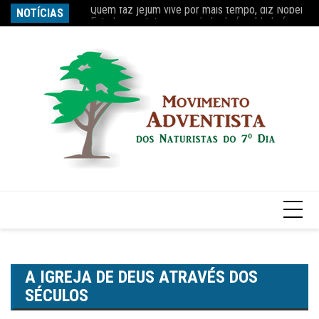
Quem faz jejum vive por mais tempo, diz Nobel
Ir
NOTÍCIAS
Re
Estudo constata que período de faculdade faz com
para
o
conteúdo
A IGREJA DE DEUS ATRAVÉS DOS
SÉCULOS