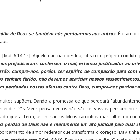
erdão de Deus se também nós perdoarmos aos outros.
É o amor d
ãos.
[Mat 6:14-15]. Aquele que não perdoa, obstrui o próprio conduto 
s prejudicaram, confessem o mal, estamos justificados ao privá
ssão; cumpre-nos, porém, ter espírito de compaixão para com
os tenham ferido, não devemos acariciar nossos ressentiment
m perdoadas nossas ofensas contra Deus, cumpre-nos perdoar a 
muitos supõem. Dando a promessa de que perdoará ”abundantement
eender: ”Os Meus pensamentos não são os vossos pensamentos, 
os do que a Terra, assim são os Meus caminhos mais altos do que
O perdão de Deus não é meramente um ato judicial pelo qual E
bordamento de amor redentor que transforma o coração. Davi tinha
 espírito reto.” Sal. 51:10.
E noutro lugar ele diz: ”Quanto está