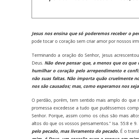
Jesus nos ensina que só poderemos receber o p
pode tocar o coração sem criar amor por nossos irm
Terminando a oração do Senhor, Jesus acrescentou: 
Deus.
Não deve pensar que, a menos que os que no
humilhar o coração pelo arrependimento e confi
não suas faltas. Não importa quão cruelmente n
nos são causados; mas, como esperamos nos seja
O perdão, porém, tem sentido mais amplo do que 
promessa excedesse a tudo que pudéssemos compr
Senhor. Porque, assim como os céus são mais alt
altos do que os vossos pensamentos.” Isa. 55:8 e 9.
pelo pecado, mas livramento do pecado.
É o trans
mim, ó Deus, um coração puro e renova em mim um