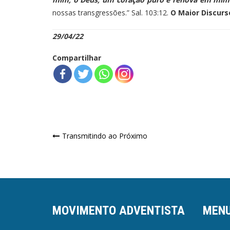
nossas transgressões.” Sal. 103:12.
O
Maior Discurso
29/04/22
Compartilhar
Navegação
Transmitindo ao Próximo
de
Post
MOVIMENTO ADVENTISTA
MEN