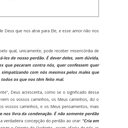
e Deus que nos atrai para Ele, e esse amor não nos
pelo qual, unicamente, pode receber misericórdia de
-los de nosso perdão. É dever deles, sem dúvida,
 os que pecaram contra nós, quer confessem quer
os, simpatizando com nós mesmos pelos males que
todos os que nos têm feito mal.
e”, Deus acrescenta, como se o significado dessa
nem os vossos caminhos, os Meus caminhos, diz o
 os vossos caminhos, e os Meus pensamentos, mais
le nos livra da condenação. É não somente perdão
 a verdadeira concepção do perdão ao orar:
”Cria em
 longe o Oriente do Ocidente, assim afasta de nós as