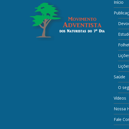
Início
Publica
Devoc
Estud
Folhe
Liçõe
Lições
Saúde
O seg
Vídeos
Nossa H
Fale Co