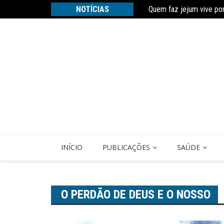
Ir
% nunca comprou um livro
NOTÍCIAS
Quem faz jejum vive po
para
o
conteúdo
INÍCIO
PUBLICAÇÕES
SAÚDE
O PERDÃO DE DEUS E O NOSSO