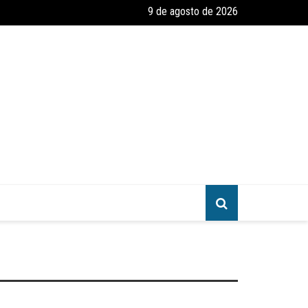
9 de agosto de 2026
greja
amento e Reforma – Um Convite ao Estudo da Parábola das Dez Virgen