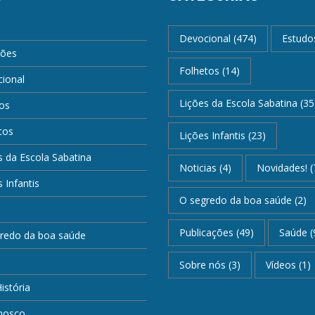
Devocional
(474)
Estudo
ções
Folhetos
(14)
ional
Lições da Escola Sabatina
(35
os
tos
Lições Infantis
(23)
s da Escola Sabatina
Noticias
(4)
Novidades!
(
 Infantis
O segredo da boa saúde
(2)
Publicações
(49)
Saúde
(
redo da boa saúde
Sobre nós
(3)
Vídeos
(1)
istória
nosco