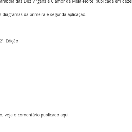
Parábola das Dez Virgens e Clamor da Meia-Noite, publicada em dez
 diagramas da primeira e segunda aplicação.
2ª. Edição
ão, veja o comentário publicado
aqui
.