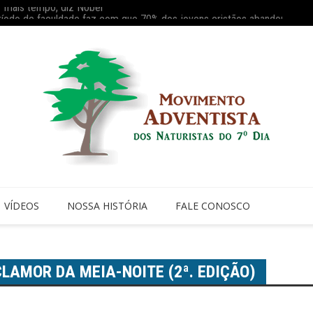
ríodo de faculdade faz com que 70% dos jovens cristãos abandonem a i
Reaviv
VÍDEOS
NOSSA HISTÓRIA
FALE CONOSCO
LAMOR DA MEIA-NOITE (2ª. EDIÇÃO)