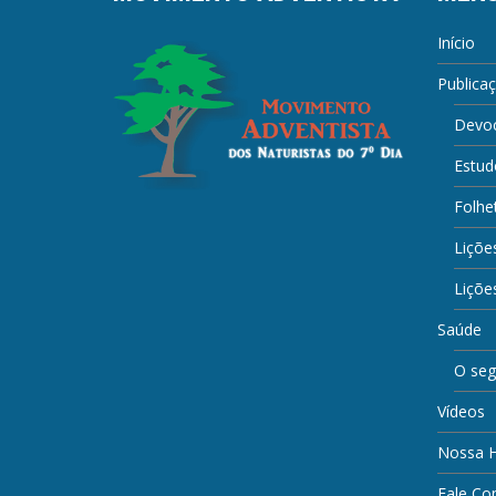
Início
Publica
Devoc
Estud
Folhe
Liçõe
Lições
Saúde
O seg
Vídeos
Nossa H
Fale Co