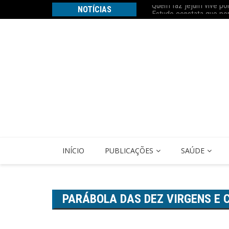
Ir
z Nobel
NOTÍCIAS
Estudo constata que pe
para
o
conteúdo
INÍCIO
PUBLICAÇÕES
SAÚDE
PARÁBOLA DAS DEZ VIRGENS E C