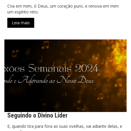
Cria em mim, ó Deus, um coração puro, e renova em mim
um espírito reto.
Leia mais
Seguindo o Divino Líder
E, quando tira para fora as suas ovelhas, vai adiante delas, e