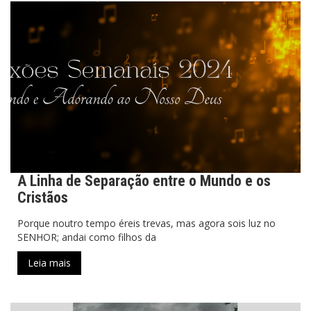
A Linha de Separação entre o Mundo e os
Cristãos
Porque noutro tempo éreis trevas, mas agora sois luz no
SENHOR; andai como filhos da
Leia mais