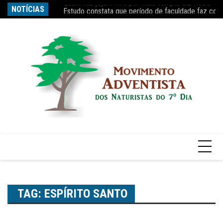
Ir
s tempo, diz Nobel
NOTÍCIAS
Estudo constata que período de faculdade faz com
Re
para
o
conteúdo
TAG:
ESPÍRITO SANTO