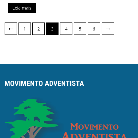
Leia mais
Paginação
1
2
3
4
5
6
de
posts
MOVIMENTO ADVENTISTA