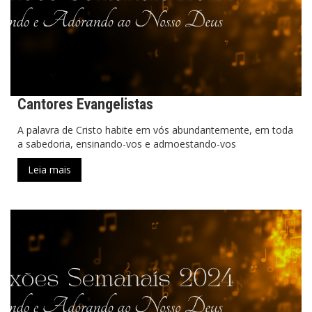
Cantores Evangelistas
A palavra de Cristo habite em vós abundantemente, em toda
a sabedoria, ensinando-vos e admoestando-vos
Leia mais