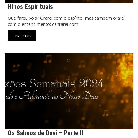
Hinos Espirituais
Que farei, pois? Orarei com o espírito, mas também orarei
com o entendimento; cantarei com
Leia mais
Os Salmos de Davi – Parte II