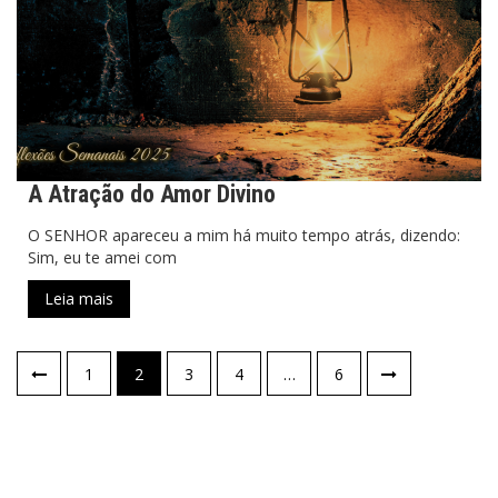
A Atração do Amor Divino
O SENHOR apareceu a mim há muito tempo atrás, dizendo:
Sim, eu te amei com
Leia mais
Paginação
1
2
3
4
…
6
de
posts