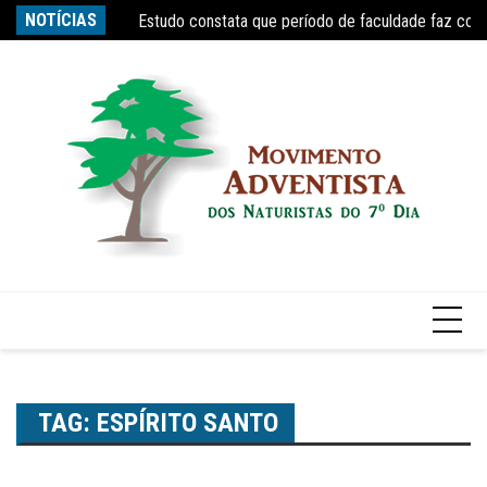
Ir
s tempo, diz Nobel
NOTÍCIAS
Estudo constata que período de faculdade faz com
Re
para
o
conteúdo
TAG:
ESPÍRITO SANTO